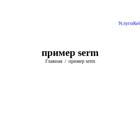
Услуги
Ке
пример serm
Главная
пример serm